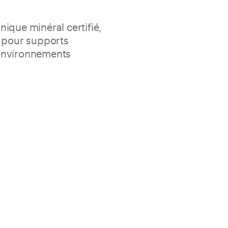
ique minéral certifié,
u pour supports
environnements
tanchéité totale en poussée positive en assurant la
ux ou sensibles à l’humidité même dans des
 humides et saturés de vapeur.
re de carrelages en céramique, grès cérame et pierres
colles minéraux
lité chimique
avec une spatule ou un rouleau sur tous les types de
seaux 15 / 5 kg