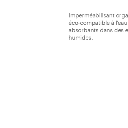
Imperméabilisant organ
éco-compatible à l’ea
absorbants dans des 
humides.
Nanodefense Eco assure une é
protection des supports pore
environnements constamment
Adapté à la pose ultérieu
naturelles avec mortiers-
Élasticité élevée et stabi
Il s’applique facilement 
supports
Conditionnement