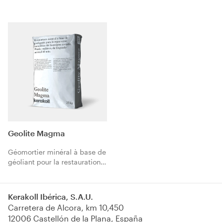
des routes. Semi-thixotrope, à
monolithique du béton
prise rapide 20 min
armé. Thixotrope, à prise
demi-rapide 40 min.
Geolite Magma
Géomortier minéral à base de
géoliant pour la restauration
monolithique du béton armé.
Coulable à usages multiples,
à prise normale 60 min.
Kerakoll Ibérica, S.A.U.
Carretera de Alcora, km 10,450
12006 Castellón de la Plana, España