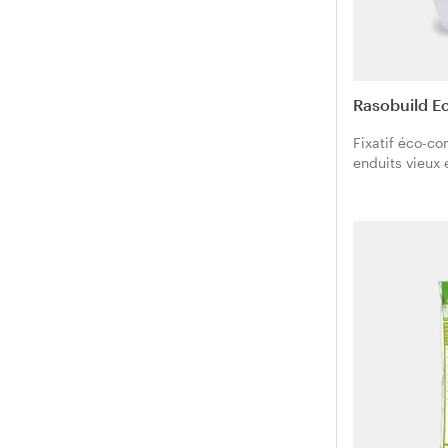
Rasobuild E
Fixatif éco-co
enduits vieux e